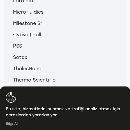
LabTech
Microfluidics
Milestone Srl
Cytiva | Pall
PSS
Sotax
ThalesNano
Thermo Scientific
© 2026
Anamed & Analitik Grup
Bu site, hizmetlerini sunmak ve trafiği analiz etmek için
çerezlerden yararlanıyor.
KVKK
Bilgi Al