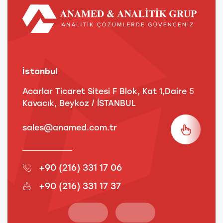
İstanbul
A
Acarlar Ticaret Sitesi F Blok, Kat 1,Daire 5
B
Kavacık, Beykoz / İSTANBUL
3
sales@anamed.com.tr
s
+90 (216) 331 17 06
+90 (216) 331 17 37