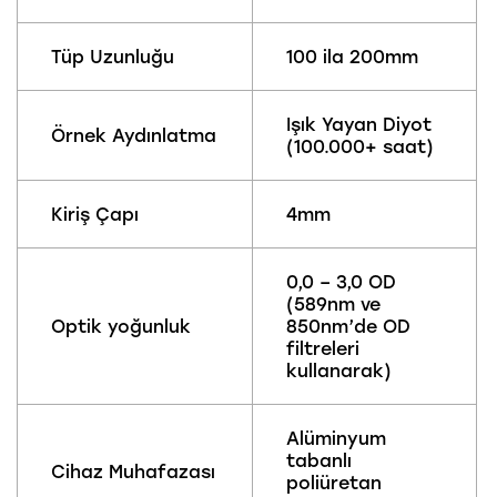
Tüp Uzunluğu
100 ila 200mm
Işık Yayan Diyot
Örnek Aydınlatma
(100.000+ saat)
Kiriş Çapı
4mm
0,0 – 3,0 OD
(589nm ve
Optik yoğunluk
850nm’de OD
filtreleri
kullanarak)
Alüminyum
tabanlı
Cihaz Muhafazası
poliüretan