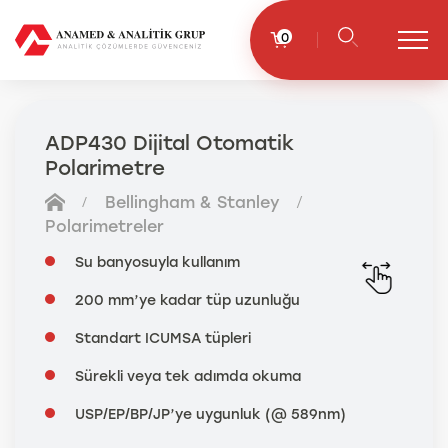
0
ADP430 Dijital Otomatik
Polarimetre
Bellingham & Stanley
Polarimetreler
Su banyosuyla kullanım
200 mm’ye kadar tüp uzunluğu
Standart ICUMSA tüpleri
Sürekli veya tek adımda okuma
USP/EP/BP/JP’ye uygunluk (@ 589nm)