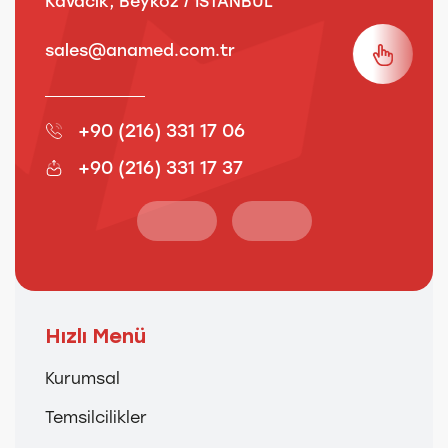
Kavacık, Beykoz / İSTANBUL
3
sales@anamed.com.tr
s
+90 (216) 331 17 06
+90 (216) 331 17 37
Hızlı Menü
Kurumsal
Temsilcilikler