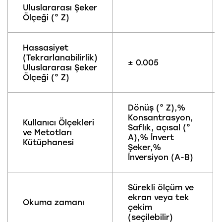
Uluslararası Şeker
Ölçeği (° Z)
Hassasiyet
(Tekrarlanabilirlik)
± 0.005
Uluslararası Şeker
Ölçeği (° Z)
Dönüş (° Z),%
Konsantrasyon,
Kullanıcı Ölçekleri
Saflık, açısal (°
ve Metotları
A),% İnvert
Kütüphanesi
Şeker,%
İnversiyon (A-B)
Sürekli ölçüm ve
ekran veya tek
Okuma zamanı
çekim
(seçilebilir)