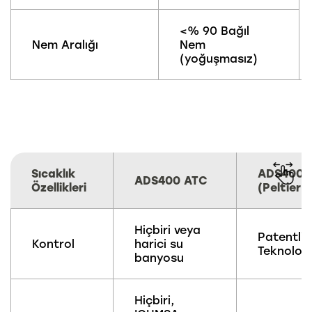
<% 90 Bağıl
Nem Aralığı
Nem
(yoğuşmasız)
Sıcaklık
ADS400 
ADS400 ATC
Özellikleri
(Peltier)
Hiçbiri veya
Patentli
Kontrol
harici su
Teknolojis
banyosu
Hiçbiri,