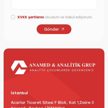
KVKK şartlarını
okudum ve kabul ediyorum.
Gönder
İstanbul
A
Acarlar Ticaret Sitesi F Blok, Kat 1,Daire 5
B