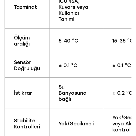
ICUMSA,
Tazminat
Kuvars veya
Kullanıcı
Tanımlı
Ölçüm
5-40 °C
15-35 °C
aralığı
Sensör
± 0.1 °C
± 0.1 °C
Doğruluğu
Su
İstikrar
Banyosuna
± 0.2 °C
bağlı
Yok/Geci
Stabilite
Yok/Gecikmeli
veya Akıll
Kontrolleri
kontrol