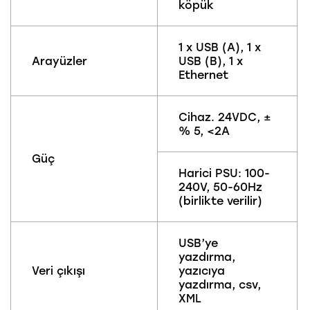
köpük
1 x USB (A), 1 x
Arayüzler
USB (B), 1 x
Ethernet
Cihaz. 24VDC, ±
% 5, <2A
Güç
Harici PSU: 100-
240V, 50-60Hz
(birlikte verilir)
USB’ye
yazdırma,
Veri çıkışı
yazıcıya
yazdırma, csv,
XML