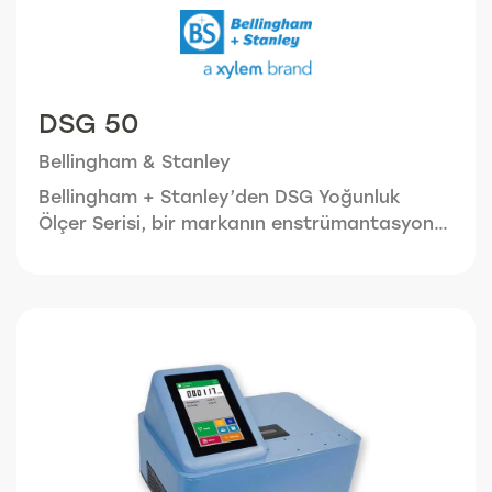
DSG 50
Bellingham & Stanley
Bellingham + Stanley’den DSG Yoğunluk
Ölçer Serisi, bir markanın enstrümantasyon
setini tamamlamak için son derece güvenilir,
üstün kaliteli cihazlar arayan müşteriler için
ideal. Bellingham + Stanley’den DSG Serisi
yoğunluk ölçerler, kullanım kolaylığının yanı
sıra büyük esneklik sunan 2 benzersiz modeli
mevcuttur. FDA 21 CFR Bölüm 11 uyumlu
Peltier Sıcaklık Kontrolü Mükemmel
tekrarlanabilirlik 20 saniyede okuma süresi
Detaylı temizlik için güçlü hava pompası
Standart Leur konektörleri Metot tabanlı