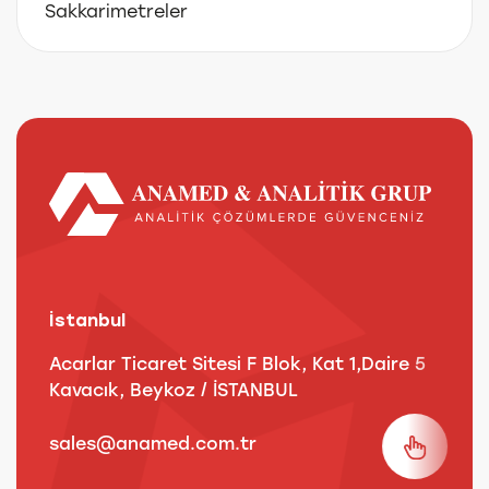
Sakkarimetreler
İstanbul
A
Acarlar Ticaret Sitesi F Blok, Kat 1,Daire 5
B
Kavacık, Beykoz / İSTANBUL
3
sales@anamed.com.tr
s