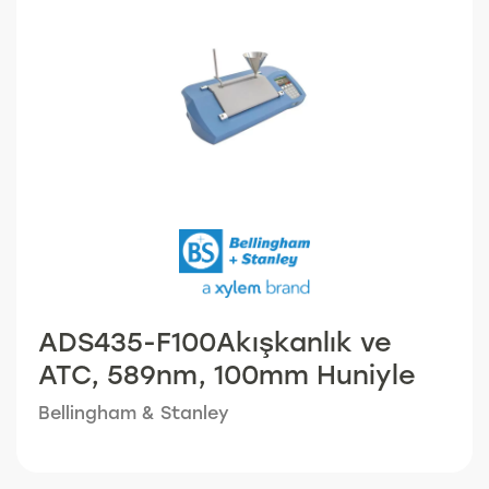
görevler ve idarî kurulum prosedürlerinde
kolaylıkla rehberlik eder. Güçlü bir dahili hava
pompası ve entegre kurutucu, DSG Serisinin
temizlikten sonra havalandırma için harici
cihazlara ihtiyaç duymadığı anlamına gelir,
bu nedenle değerli tezgâh alanınız gereksiz
çevre birimleri tarafından işgâl edilmez.
Peltier Sıcaklık Kontrolü ve hassas
havalandırma portları, hızlı sıcaklık
stabilizasyonu sağlarken, donanım ve yazılım
arasındaki sinerji 15 saniye gibi kısa bir
sürede doğru sonuçlar verir.
ADS435-F100Akışkanlık ve
ATC, 589nm, 100mm Huniyle
Bellingham & Stanley