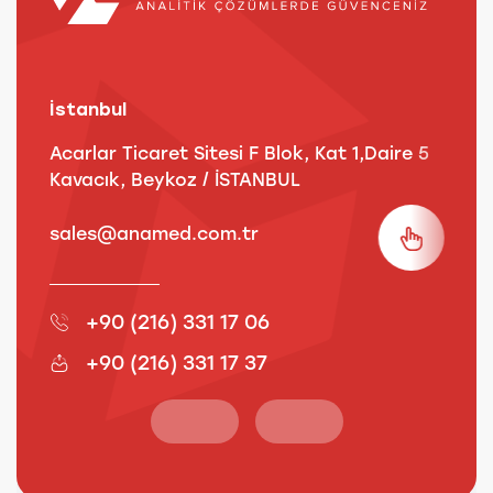
İstanbul
A
Acarlar Ticaret Sitesi F Blok, Kat 1,Daire 5
B
Kavacık, Beykoz / İSTANBUL
3
sales@anamed.com.tr
s
+90 (216) 331 17 06
+90 (216) 331 17 37