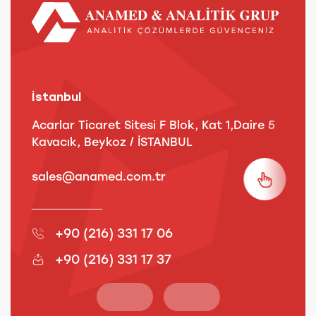
İstanbul
A
Acarlar Ticaret Sitesi F Blok, Kat 1,Daire 5
B
Kavacık, Beykoz / İSTANBUL
3
sales@anamed.com.tr
s
+90 (216) 331 17 06
+90 (216) 331 17 37