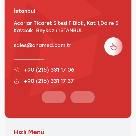
İstanbul
A
Acarlar Ticaret Sitesi F Blok, Kat 1,Daire 5
B
Kavacık, Beykoz / İSTANBUL
3
sales@anamed.com.tr
s
+90 (216) 331 17 06
+90 (216) 331 17 37
Hızlı Menü