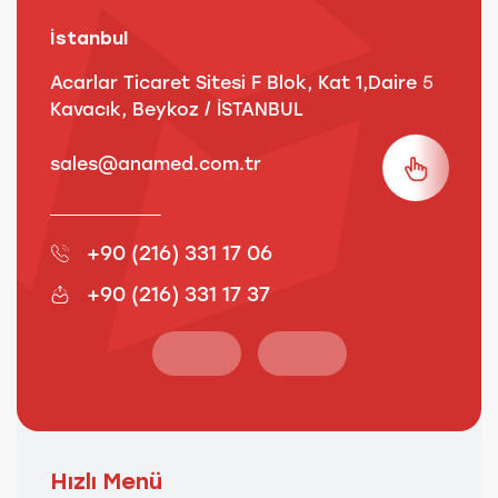
İstanbul
A
Acarlar Ticaret Sitesi F Blok, Kat 1,Daire 5
B
Kavacık, Beykoz / İSTANBUL
3
sales@anamed.com.tr
s
+90 (216) 331 17 06
+90 (216) 331 17 37
Hızlı Menü