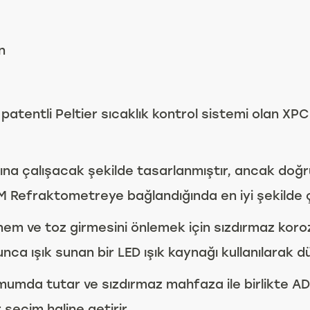
n
atentli Peltier sıcaklık kontrol sistemi olan XPC
a çalışacak şekilde tasarlanmıştır, ancak doğru 
FM Refraktometreye bağlandığında en iyi şekilde ça
 nem ve toz girmesini önlemek için sızdırmaz kor
unca ışık sunan bir LED ışık kaynağı kullanılarak
minimumda tutar ve sızdırmaz mahfaza ile birlikte
seçim haline getirir.