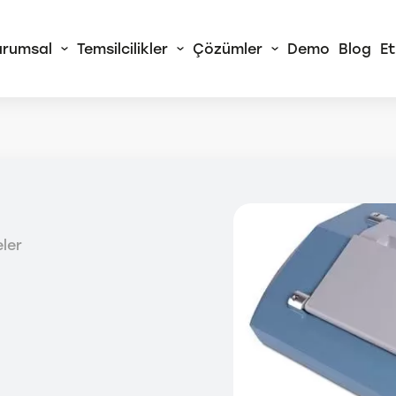
urumsal
Temsilcilikler
Çözümler
Demo
Blog
Et
 Alliance
RA Sürekli Akış
izörleri
ler
rtChem© Tam
atik Yaş Kimya
izörleri
Tüm AMS Alliance
Ürünleri