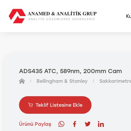
K
AMS
FUTU
ADS435 ATC, 589nm, 200mm Cam
Anal
Bellingham & Stanley
Sakkarimetre
Sma
Otom
Anal
Teklif Listesine Ekle
Ürünü Paylaş