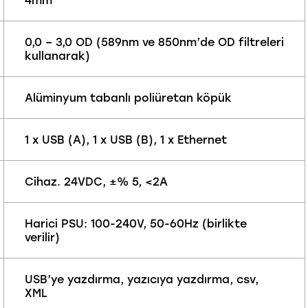
0,0 – 3,0 OD (589nm ve 850nm’de OD filtreleri
kullanarak)
Alüminyum tabanlı poliüretan köpük
1 x USB (A), 1 x USB (B), 1 x Ethernet
Cihaz. 24VDC, ±% 5, <2A
Harici PSU: 100-240V, 50-60Hz (birlikte
verilir)
USB’ye yazdırma, yazıcıya yazdırma, csv,
XML