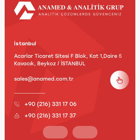
İstanbul
A
Acarlar Ticaret Sitesi F Blok, Kat 1,Daire 5
B
Kavacık, Beykoz / İSTANBUL
3
sales@anamed.com.tr
s
+90 (216) 331 17 06
+90 (216) 331 17 37