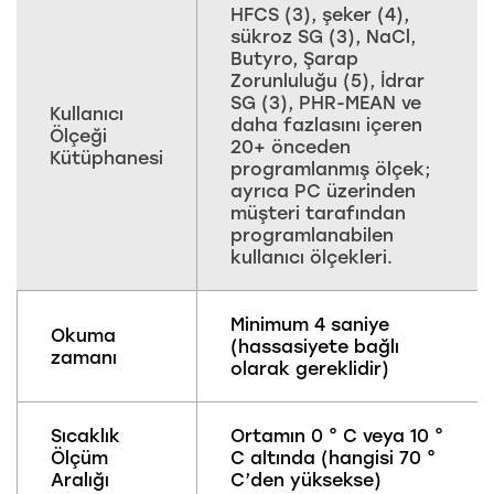
HFCS (3), şeker (4),
sükroz SG (3), NaCl,
Butyro, Şarap
Zorunluluğu (5), İdrar
SG (3), PHR-MEAN ve
Kullanıcı
daha fazlasını içeren
Ölçeği
20+ önceden
Kütüphanesi
programlanmış ölçek;
ayrıca PC üzerinden
müşteri tarafından
programlanabilen
kullanıcı ölçekleri.
Minimum 4 saniye
Okuma
(hassasiyete bağlı
zamanı
olarak gereklidir)
Sıcaklık
Ortamın 0 ° C veya 10 °
Ölçüm
C altında (hangisi 70 °
Aralığı
C’den yüksekse)