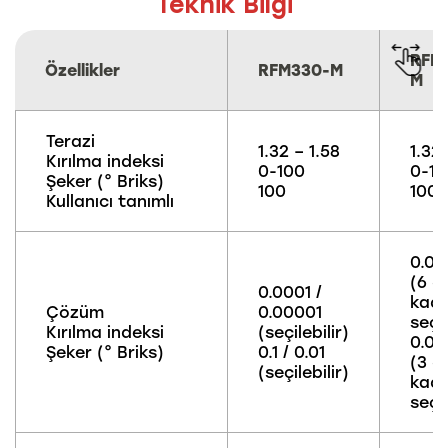
Teknik Bilgi
RFM
Özellikler
RFM330-M
M
Terazi
1.32 – 1.58
1.32 
Kırılma indeksi
0-100
0-10
Şeker (° Briks)
100
100
Kullanıcı tanımlı
0.00
(6 d
0.0001 /
kad
Çözüm
0.00001
seçil
Kırılma indeksi
(seçilebilir)
0.01
Şeker (° Briks)
0.1 / 0.01
(3 d
(seçilebilir)
kad
seçil