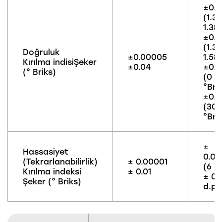
±0.
(1.32
1.38 
±0.
(1.38
Doğruluk
±0.00005
1.58 
Kırılma indisiŞeker
±0.04
±0.
(° Briks)
(0 –
°Bri
±0
(30 
°Bri
±
Hassasiyet
0.0
(Tekrarlanabilirlik)
± 0.00001
(6 d.
Kırılma indeksi
± 0.01
± 0.
Şeker (° Briks)
d.p.)