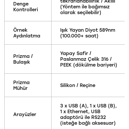
tekrarlanabilirlik / Akıllı
Denge
(Yöntem ile bağımsız
Kontrolleri
olarak seçilebilir)
Örnek
Işık Yayan Diyot 589nm
Aydınlatma
(100.000+ saat)
Yapay Safir /
Prizma /
Paslanmaz Çelik 316 /
Bulaşık
PEEK (dökülme bariyeri)
Prizma
Silikon / Reçine
Mühür
3 x USB (A), 1 x USB (B),
1 x Ethernet, USB
Arayüzler
adaptörü ile RS232
(isteğe bağlı aksesuar)