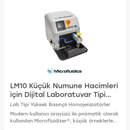
teknolojisini kullanmaktadır. Bu teknoloji,
istikrarlı nanoemülsiyonlar,
nanosensupansiyonlar, lipozomlar ve aktif
maddelerin nanokapsülasyonuna olanak
tanıyan düzgün damlacık ve partikül boyutu
küçültülmesine (genellikle sub-mikron) neden
olur. Üretim ölçeğindeki işlemciler aynı
çalışma koşullarında laboratuvar veya pilot
makinelerden kesintisiz ölçeklendirme için
tasarlanmıştır.
LM10 Küçük Numune Hacimleri
için Dijital Laboratuvar Tipi
Yüksek Basınçlı
Lab Tipi Yüksek Basınçlı Homojenizatörler
Homojenizatör
Modern kullanıcı arayüzü ile pnömatik olarak
kullanılan Microfluidizer®, küçük örneklerle
çalışan bütçeye duyarlı araştırmacı için