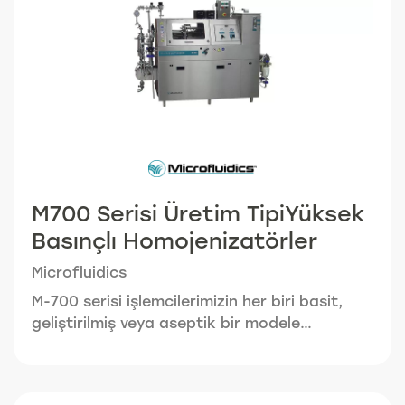
M700 Serisi Üretim TipiYüksek
Basınçlı Homojenizatörler
Microfluidics
M-700 serisi işlemcilerimizin her biri basit,
geliştirilmiş veya aseptik bir modele
sahipken, üretim ölçeğindeki biyofarma
modellerimiz aynı Microfluidizer® patentli
kesintisiz yüksek kesme sıvı işleme