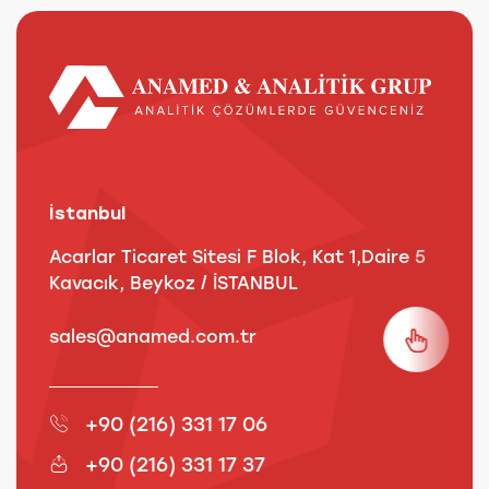
İstanbul
A
Acarlar Ticaret Sitesi F Blok, Kat 1,Daire 5
B
Kavacık, Beykoz / İSTANBUL
3
sales@anamed.com.tr
s
+90 (216) 331 17 06
+90 (216) 331 17 37