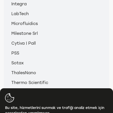
Integra
LabTech
Microfluidics
Milestone Srl
Cytiva | Pall
PSS
Sotax
ThalesNano
Thermo Scientific
© 2026
Anamed & Analitik Grup
Bu site, hizmetlerini sunmak ve trafiği analiz etmek için
çerezlerden yararlanıyor.