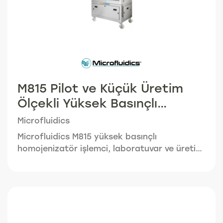
üzere tasarlanmıştır ve PHII ve PHIII klinik
denemeleri için gerekli partileri üretmek için
idealdir.
M815 Pilot ve Küçük Üretim
Ölçekli Yüksek Basınçlı
Homojenizatör
Microfluidics
Microfluidics M815 yüksek basınçlı
homojenizatör işlemci, laboratuvar ve üretim
arasındaki farkı ortadan kaldırmak için,
kullanıcıların laboratuvar ölçeğindeki
parametreleri üretimde kullanabilmesini ve
böylelikle her partinin üretim ölçeğinde de
aynı özelliklerde üretilebilmesini sağlar.