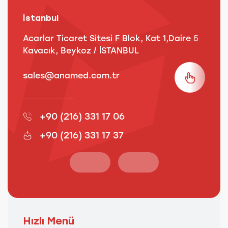
İstanbul
A
Acarlar Ticaret Sitesi F Blok, Kat 1,Daire 5
B
Kavacık, Beykoz / İSTANBUL
3
sales@anamed.com.tr
s
+90 (216) 331 17 06
+90 (216) 331 17 37
Hızlı Menü