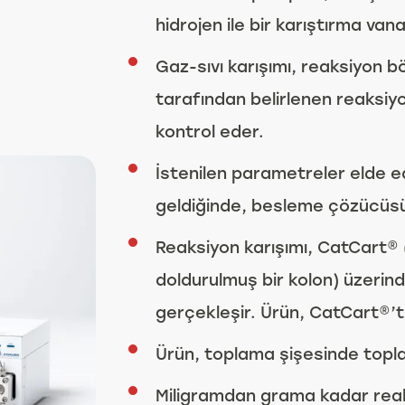
hidrojen ile bir karıştırma vanas
Gaz-sıvı karışımı, reaksiyon bö
tarafından belirlenen reaksiyon
kontrol eder.
İstenilen parametreler elde ed
geldiğinde, besleme çözücüsün
Reaksiyon karışımı, CatCart® 
doldurulmuş bir kolon) üzeri
gerçekleşir. Ürün, CatCart®’ta
Ürün, toplama şişesinde topla
Miligramdan grama kadar reaksi