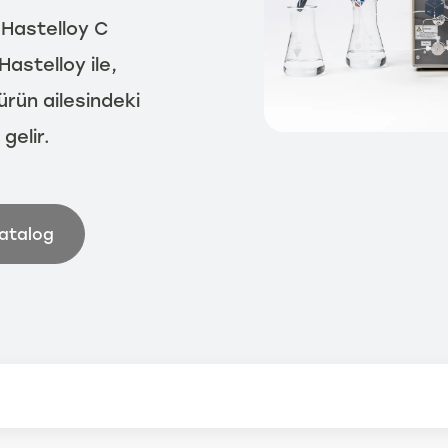
n Hastelloy C
astelloy ile,
ürün ailesindeki
gelir.
Katalog