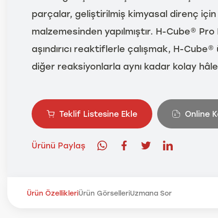
parçalar, geliştirilmiş kimyasal direnç içi
malzemesinden yapılmıştır. H-Cube® Pro H
aşındırıcı reaktiflerle çalışmak, H-Cube® 
diğer reaksiyonlarla aynı kadar kolay hâle 
Teklif Listesine Ekle
Online 
Ürünü Paylaş
Ürün Özellikleri
Ürün Görselleri
Uzmana Sor