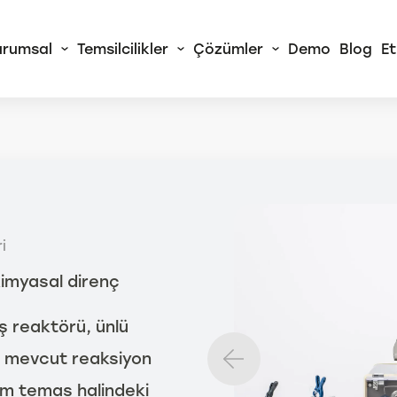
urumsal
Temsilcilikler
Çözümler
Demo
Blog
Et
 Alliance
RA Sürekli Akış
izörleri
i
rtChem© Tam
atik Yaş Kimya
kimyasal direnç
izörleri
ş reaktörü, ünlü
Tüm AMS Alliance
Ürünleri
n mevcut reaksiyon
Tüm temas halindeki