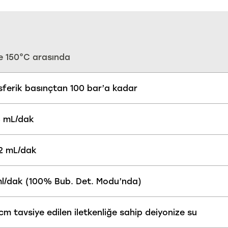
le 150°C arasında
ferik basınçtan 100 bar’a kadar
 3 mL/dak
 2 mL/dak
l/dak (100% Bub. Det. Modu’nda)
cm tavsiye edilen iletkenliğe sahip deiyonize su