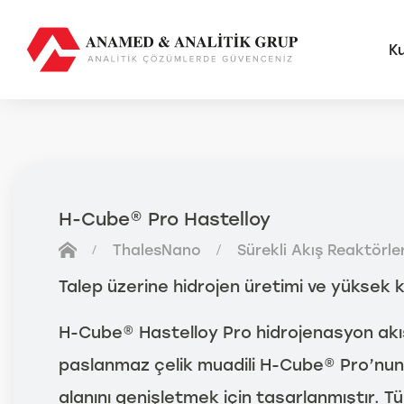
K
AMS
FUTU
H-Cube® Pro Hastelloy
Anal
ThalesNano
Sürekli Akış Reaktörler
Sma
Otom
Talep üzerine hidrojen üretimi ve yüksek 
Anal
H-Cube® Hastelloy Pro hidrojenasyon akı
paslanmaz çelik muadili H-Cube® Pro’nu
alanını genişletmek için tasarlanmıştır. 