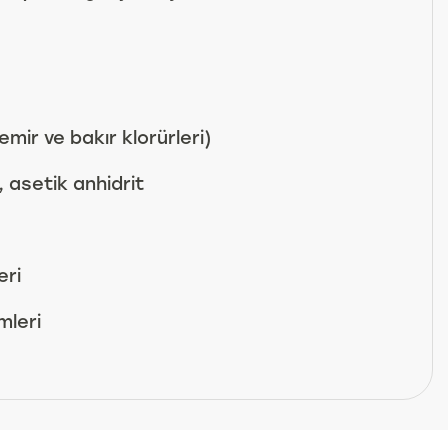
emir ve bakır klorürleri)
, asetik anhidrit
eri
mleri