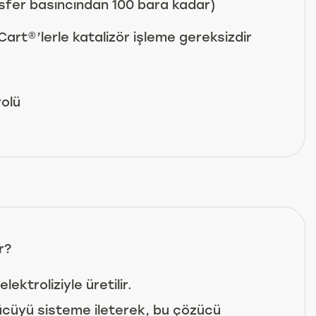
osfer basıncından 100 bara kadar)
rt®’lerle katalizör işleme gereksizdir
olü
r?
ektroliziyle üretilir.
cüyü sisteme ileterek, bu çözücü