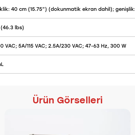
lik: 40 cm (15.75”) (dokunmatik ekran dahil); genişlik: 
(46.3 lbs)
30 VAC; 5A/115 VAC; 2.5A/230 VAC; 47-63 Hz, 300 W
mL
Ürün Görselleri