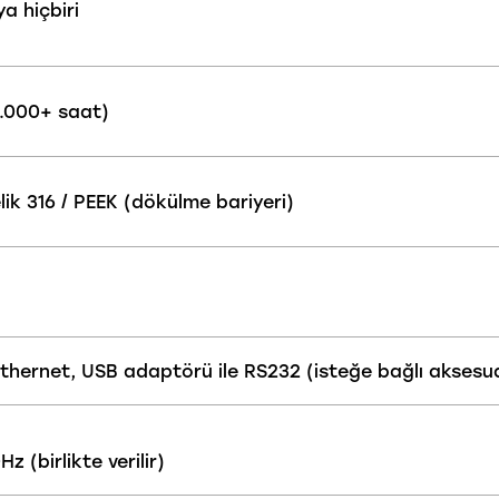
a hiçbiri
0.000+ saat)
ik 316 / PEEK (dökülme bariyeri)
x Ethernet, USB adaptörü ile RS232 (isteğe bağlı aksesu
 (birlikte verilir)