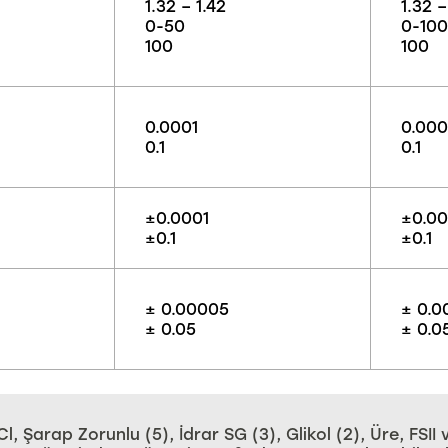
1.32 – 1.42
1.32 –
0-50
0-100
100
100
0.0001
0.000
0.1
0.1
±0.0001
±0.00
±0.1
±0.1
± 0.00005
± 0.0
± 0.05
± 0.0
Cl, Şarap Zorunlu (5), İdrar SG (3), Glikol (2), Üre, FS