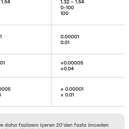
 1.54
1.32 – 1.54
0-100
100
1
0.00001
0.01
01
±0.00005
±0.04
0005
± 0.00001
5
± 0.01
II ve daha fazlasını içeren 20’den fazla önceden