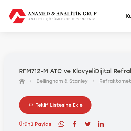
K
AMS
FUTU
RFM712-M ATC ve KlavyeliDijital Refr
Anal
Bellingham & Stanley
Refraktomet
Sma
Otom
Anal
Teklif Listesine Ekle
Ürünü Paylaş