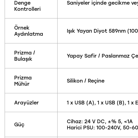
Denge
Saniyeler içinde gecikme vey
Kontrolleri
Örnek
Işık Yayan Diyot 589nm (10
Aydınlatma
Prizma /
Yapay Safir / Paslanmaz Çel
Bulaşık
Prizma
Silikon / Reçine
Mühür
Arayüzler
1 x USB (A), 1 x USB (B), 1 
Cihaz: 24 V DC, ±% 5, <1A
Güç
Harici PSU: 100-240V, 50-60Hz