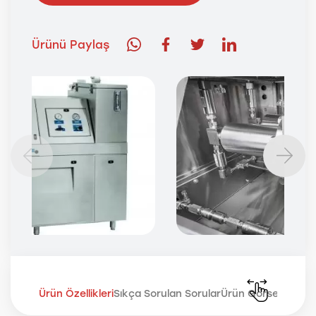
Ürünü Paylaş
Ürün Özellikleri
Sıkça Sorulan Sorular
Ürün Görselleri
Uzm