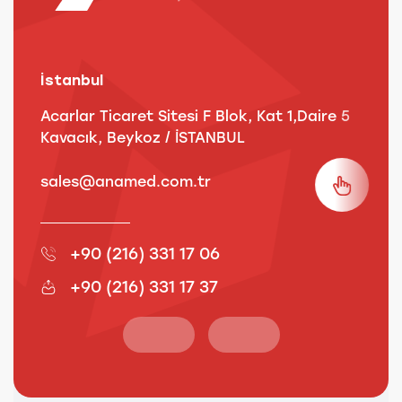
İstanbul
A
Acarlar Ticaret Sitesi F Blok, Kat 1,Daire 5
B
Kavacık, Beykoz / İSTANBUL
3
sales@anamed.com.tr
s
+90 (216) 331 17 06
+90 (216) 331 17 37