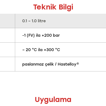
Teknik Bilgi
0.1 – 1.0 litre
-1 (FV) ila +200 bar
– 20 °C ila +300 °C
paslanmaz çelik / Hastelloy®
Uygulama