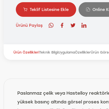
Teklif Listesine Ekle
Online 
Ürünü Paylaş
Ürün Özellikleri
Teknik Bilgi
Uygulama
Özellikler
Ürün Görse
Paslanmaz çelik veya Hastelloy reaktörler
yüksek basınç altında görsel proses kont