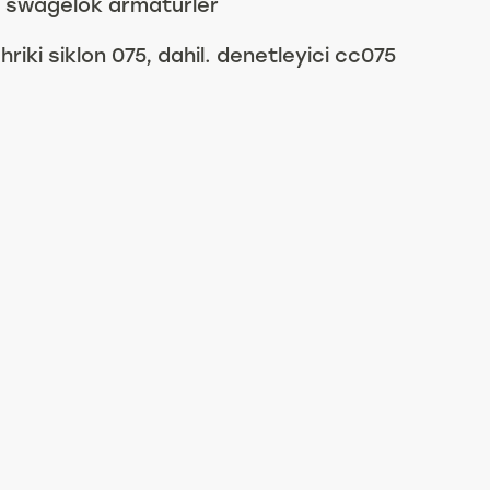
li swagelok armatürler
hriki siklon 075, dahil. denetleyici cc075