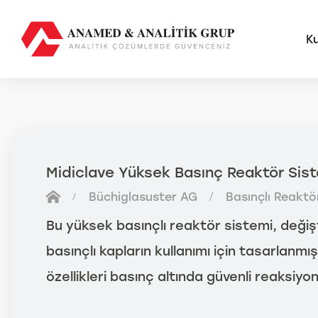
K
AMS
FUTU
Midiclave Yüksek Basınç Reaktör Sist
Anal
Büchiglasuster AG
Basınçlı Reaktö
Sma
Otom
Bu yüksek basınçlı reaktör sistemi, değiştir
Anal
basınçlı kapların kullanımı için tasarlanmış
özellikleri basınç altında güvenli reaksiyon