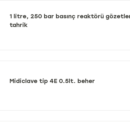
1 litre, 250 bar basınç reaktörü gözetle
tahrik
Midiclave tip 4E 0.5lt. beher