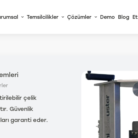
urumsal
Temsilcilikler
Çözümler
Demo
Blog
Et
 Alliance
RA Sürekli Akış
emleri
izörleri
rler
rtChem© Tam
atik Yaş Kimya
ilebilir çelik
izörleri
tır. Güvenlik
Tüm AMS Alliance
ları garanti eder.
Ürünleri