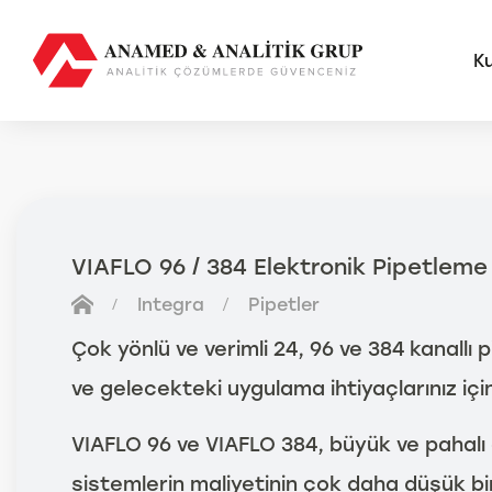
K
AMS
FUTU
VIAFLO 96 / 384 Elektronik Pipetleme
Anal
Integra
Pipetler
Sma
Otom
Çok yönlü ve verimli 24, 96 ve 384 kanallı
Anal
ve gelecekteki uygulama ihtiyaçlarınız için
VIAFLO 96 ve VIAFLO 384, büyük ve pahalı
sistemlerin maliyetinin çok daha düşük bir 