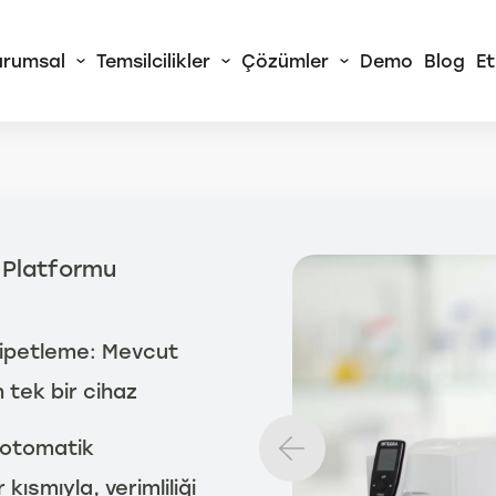
urumsal
Temsilcilikler
Çözümler
Demo
Blog
Et
 Alliance
RA Sürekli Akış
 Platformu
izörleri
rtChem© Tam
atik Yaş Kimya
 pipetleme: Mevcut
izörleri
 tek bir cihaz
Tüm AMS Alliance
Ürünleri
 otomatik
kısmıyla, verimliliği