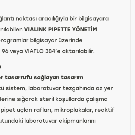
antı noktası aracılığıyla bir bilgisayara
anılabilen
VIALINK PIPETTE YÖNETİM
l programlar bilgisayar üzerinde
 96 veya VIAFLO 384’e aktarılabilir.
m
er tasarrufu sağlayan tasarım
ü sistem, laboratuvar tezgahında az yer
lerine sığarak steril koşullarda çalışma
pet uçları rafları, mikroplakalar, reaktif
utundaki laboratuvar ekipmanlarını