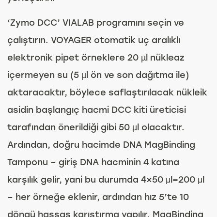
‘Zymo DCC’ VIALAB programını seçin ve
çalıştırın. VOYAGER otomatik uç aralıklı
elektronik pipet örneklere 20 µl nükleaz
içermeyen su (5 µl ön ve son dağıtma ile)
aktaracaktır, böylece saflaştırılacak nükleik
asidin başlangıç hacmi DCC kiti üreticisi
tarafından önerildiği gibi 50 µl olacaktır.
Ardından, doğru hacimde DNA MagBinding
Tamponu – giriş DNA hacminin 4 katına
karşılık gelir, yani bu durumda 4×50 μl=200 μl
– her örneğe eklenir, ardından hız 5’te 10
döngü hassas karıştırma yapılır. MagBinding