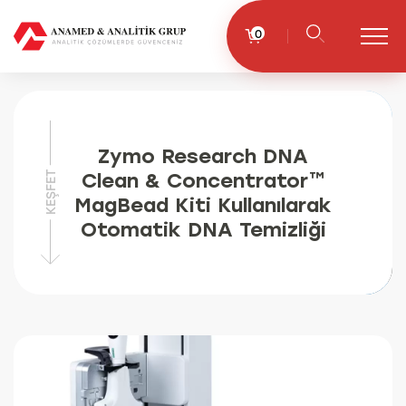
0
Zymo Research DNA
Clean & Concentrator™
KEŞFET
MagBead Kiti Kullanılarak
Otomatik DNA Temizliği
15.11.2023