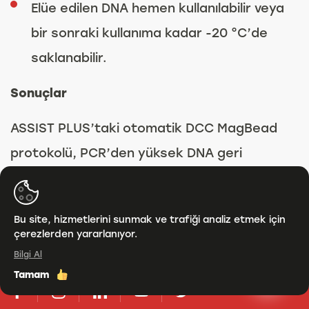
Elüe edilen DNA hemen kullanılabilir veya
bir sonraki kullanıma kadar -20 °C’de
saklanabilir.
Sonuçlar
ASSIST PLUS’taki otomatik DCC MagBead
protokolü, PCR’den yüksek DNA geri
kazanımı gösterir ve bu, herhangi bir alt
uygulamada kullanıma hazırdır. Otomatik iş
Bu site, hizmetlerini sunmak ve trafiği analiz etmek için
akışı daha yüksek DNA verimi, daha iyi saflık
çerezlerden yararlanıyor.
(A260/A280 ve A260/A230 oranları) ve daha
Bilgi Al
Tamam
yüksek tekrarlanabilirlik (daha düşük SD
değerleri) ile sonuçlandı.