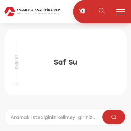
0
KEŞFET
Saf Su