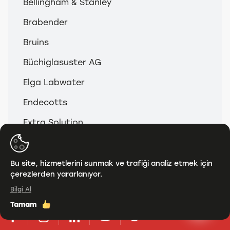
Bellingham & Stanley
Brabender
Bruins
Büchiglasuster AG
Elga Labwater
Endecotts
Extra Solution
Integra
LabTech
Bu site, hizmetlerini sunmak ve trafiği analiz etmek için
çerezlerden yararlanıyor.
Microfluidics
Bilgi Al
Milestone Srl
Tamam
Cytiva | Pall