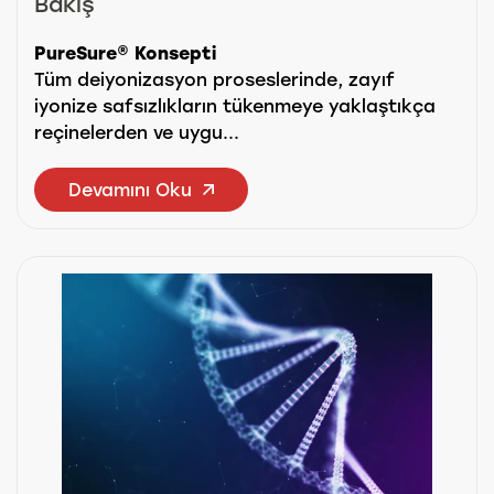
Bakış
PureSure® Konsepti
Tüm deiyonizasyon proseslerinde, zayıf
iyonize safsızlıkların tükenmeye yaklaştıkça
reçinelerden ve uygu...
Devamını Oku