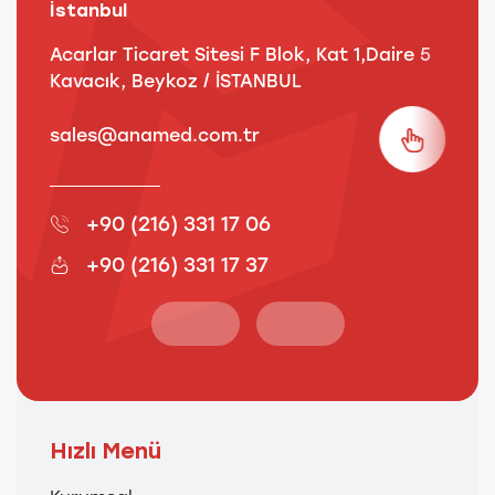
İstanbul
A
Acarlar Ticaret Sitesi F Blok, Kat 1,Daire 5
B
Kavacık, Beykoz / İSTANBUL
3
sales@anamed.com.tr
s
+90 (216) 331 17 06
+90 (216) 331 17 37
Hızlı Menü