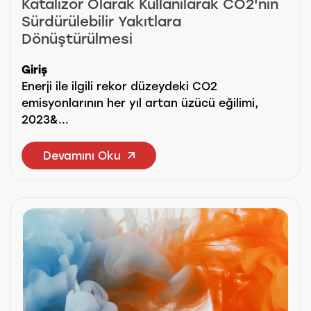
Katalizör Olarak Kullanılarak CO2'nin
Sürdürülebilir Yakıtlara
Dönüştürülmesi
Giriş
Enerji ile ilgili rekor düzeydeki CO2
emisyonlarının her yıl artan üzücü eğilimi,
2023&...
Devamını Oku