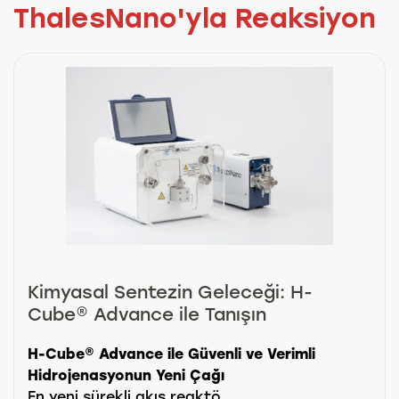
ThalesNano'yla Reaksiyon
Kimyasal Sentezin Geleceği: H-
Cube® Advance ile Tanışın
H-Cube® Advance ile Güvenli ve Verimli
Hidrojenasyonun Yeni Çağı
En yeni sürekli akış reaktö...