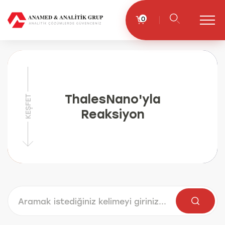
0
ThalesNano'yla
KEŞFET
Reaksiyon