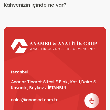
Kahvenizin içinde ne var?
İstanbul
A
Acarlar Ticaret Sitesi F Blok, Kat 1,Daire 5
B
Kavacık, Beykoz / İSTANBUL
3
sales@anamed.com.tr
s