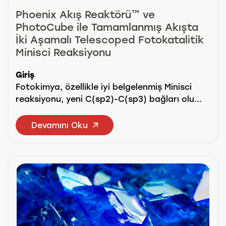
Phoenix Akış Reaktörü™ ve
PhotoCube ile Tamamlanmış Akışta
İki Aşamalı Telescoped Fotokatalitik
Minisci Reaksiyonu
Giriş
Fotokimya, özellikle iyi belgelenmiş Minisci
reaksiyonu, yeni C(sp2)-C(sp3) bağları olu...
Devamını Oku