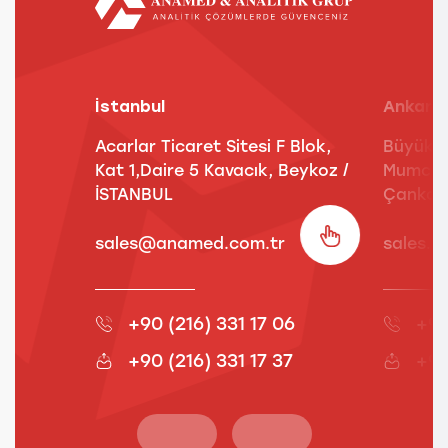
İstanbul
Ankara
Acarlar Ticaret Sitesi F Blok,
Büyük E
Kat 1,Daire 5 Kavacık, Beykoz /
Mumcu S
İSTANBUL
Çankay
sales@anamed.com.tr
sales.
+90 (216) 331 17 06
+90
+90 (216) 331 17 37
+90