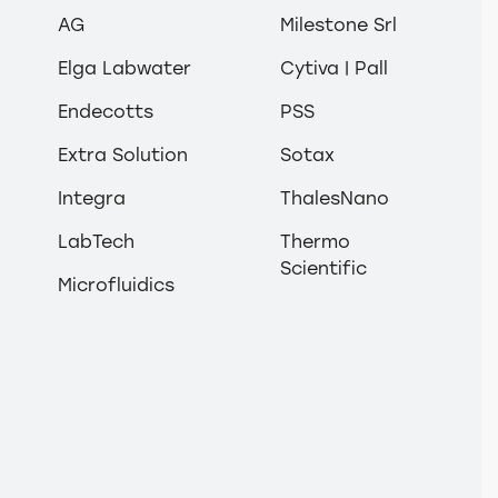
AG
Milestone Srl
Elga Labwater
Cytiva | Pall
Endecotts
PSS
Mersin
İstanbul
Extra Solution
Sotax
ad.
Satış Mühendisi
Hilal KAPAN
Acarlar Tica
60
Kat 1,Daire
Integra
ThalesNano
İSTANBUL
hilal.kapan@anamed.com.tr
LabTech
Thermo
Scientific
r
sales@ana
Microfluidics
+90 (530) 773 73 60
+90 (530) 773 73 60
+90 (21
+90 (21