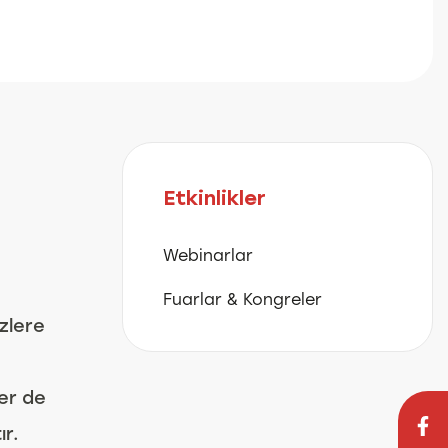
Etkinlikler
Webinarlar
Fuarlar & Kongreler
izlere
ler de
r.