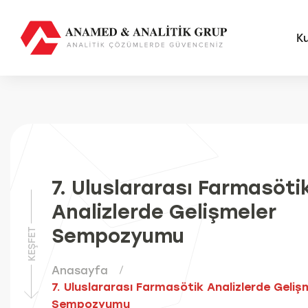
K
AMS
FUTU
Anal
7. Uluslararası Farmasöti
Sma
Analizlerde Gelişmeler
Otom
Anal
Sempozyumu
KEŞFET
Anasayfa
7. Uluslararası Farmasötik Analizlerde Geliş
Sempozyumu