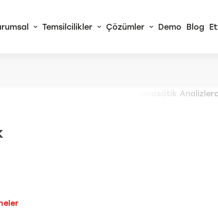
urumsal
Temsilcilikler
Çözümler
Demo
Blog
Et
 Alliance
RA Sürekli Akış
izörleri
k
rtChem© Tam
atik Yaş Kimya
izörleri
Tüm AMS Alliance
Ürünleri
meler