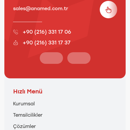
sales@anamed.com.tr
s
+90 (216) 331 17 06
+90 (216) 331 17 37
Hızlı Menü
Kurumsal
Temsilcilikler
Çözümler