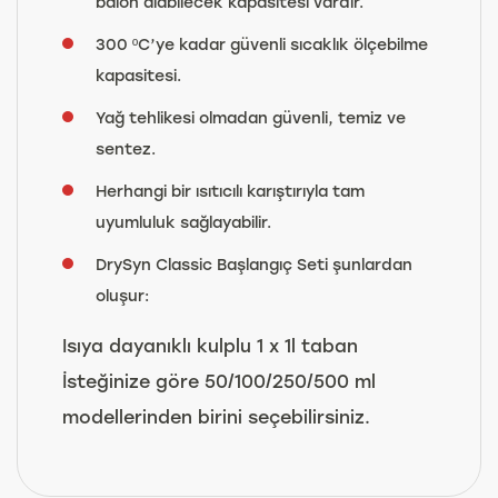
balon alabilecek kapasitesi vardır.
300 ºC’ye kadar güvenli sıcaklık ölçebilme
kapasitesi.
Yağ tehlikesi olmadan güvenli, temiz ve
sentez.
Herhangi bir ısıtıcılı karıştırıyla tam
uyumluluk sağlayabilir.
DrySyn Classic Başlangıç Seti şunlardan
oluşur:
Isıya dayanıklı kulplu 1 x 1l taban
İsteğinize göre 50/100/250/500 ml
modellerinden birini seçebilirsiniz.