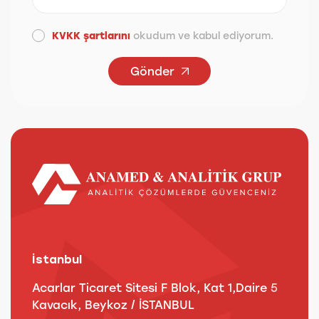
KVKK şartlarını
okudum ve kabul ediyorum.
Gönder
İstanbul
A
Acarlar Ticaret Sitesi F Blok, Kat 1,Daire 5
B
Kavacık, Beykoz / İSTANBUL
3