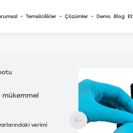
urumsal
Temsilcilikler
Çözümler
Demo
Blog
Et
 Alliance
RA Sürekli Akış
botu
izörleri
rtChem© Tam
atik Yaş Kimya
 ve mükemmel
izörleri
Tüm AMS Alliance
Ürünleri
arlarındaki verimi