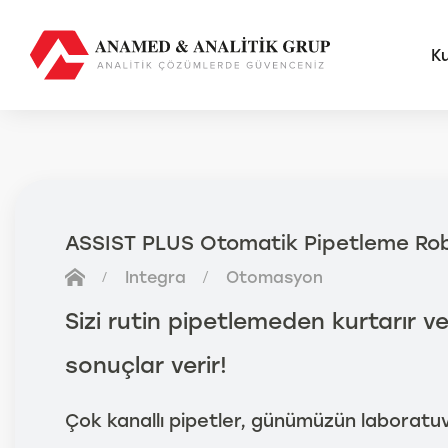
K
AMS
FUTU
ASSIST PLUS Otomatik Pipetleme Ro
Anal
Integra
Otomasyon
Sma
Otom
Sizi rutin pipetlemeden kurtarır
Anal
sonuçlar verir!
Çok kanallı pipetler, günümüzün laboratuv