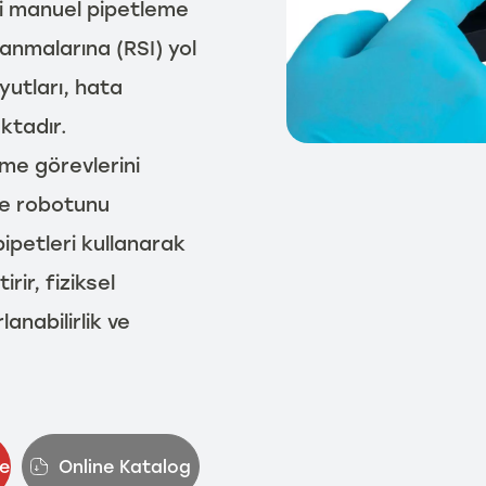
eli manuel pipetleme
anmalarına (RSI) yol
yutları, hata
ktadır.
eme görevlerini
me robotunu
pipetleri kullanarak
ir, fiziksel
anabilirlik ve
e
Online Katalog