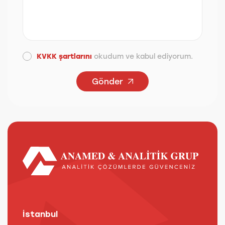
KVKK şartlarını
okudum ve kabul ediyorum.
Gönder
İstanbul
A