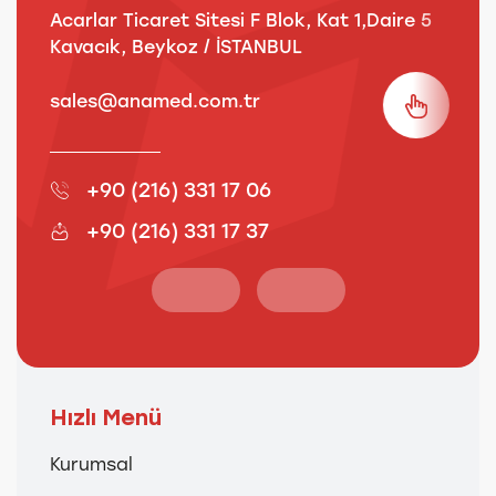
Acarlar Ticaret Sitesi F Blok, Kat 1,Daire 5
B
Kavacık, Beykoz / İSTANBUL
3
sales@anamed.com.tr
s
+90 (216) 331 17 06
+90 (216) 331 17 37
Hızlı Menü
Kurumsal