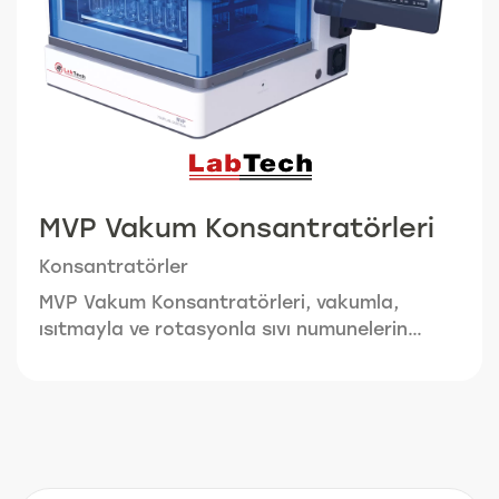
MVP Vakum Konsantratörleri
Konsantratörler
MVP Vakum Konsantratörleri, vakumla,
ısıtmayla ve rotasyonla sıvı numunelerin
yüksek verimli otomatik buharlaştırılmasını
sağlar. İş verimliliğini artırır, insan hatalarını
azaltır ve analizin doğruluğunu sağlar.