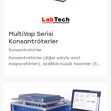
MultiVap Serisi
Konsantröterler
Konsantratörler
Konsantratörler (diğer adıyla azot
evaporatörleri), özellikle küçük hacimler (50
mL’nin altında) ve çok sayıda numune söz
konusu olduğunda, döner evaporatörlere
geçerli bir alternatiftir.