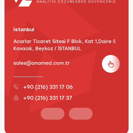
İstanbul
A
Acarlar Ticaret Sitesi F Blok, Kat 1,Daire 5
B
Kavacık, Beykoz / İSTANBUL
3
sales@anamed.com.tr
s
+90 (216) 331 17 06
+90 (216) 331 17 37