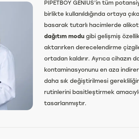
PIPETBOY GENIUS’in tüm potansiyel
birlikte kullanıldığında ortaya çı
basarak tutarlı hacimlerde alik
dağıtım modu
gibi gelişmiş özelli
aktarırken derecelendirme çizgil
ortadan kaldırır. Ayrıca cihazın d
kontaminasyonunu en aza indirerek
daha sık değiştirilmesi gerekliliği
rutinlerini basitleştirmek amacıyla
tasarlanmıştır.