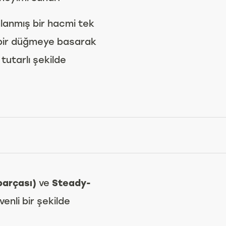
anmış bir hacmi tek
 bir düğmeye basarak
utarlı şekilde
parçası)
ve
Steady-
venli bir şekilde