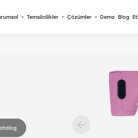
urumsal
Temsilcilikler
Çözümler
Demo
Blog
Et
 Alliance
RA Sürekli Akış
izörleri
rtChem© Tam
atik Yaş Kimya
izörleri
Tüm AMS Alliance
Ürünleri
Katalog