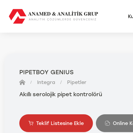
K
AMS
FUTU
PIPETBOY GENIUS
Anal
Integra
Pipetler
Sma
Otom
Akıllı serolojik pipet kontrolörü
Anal
Teklif Listesine Ekle
Online 