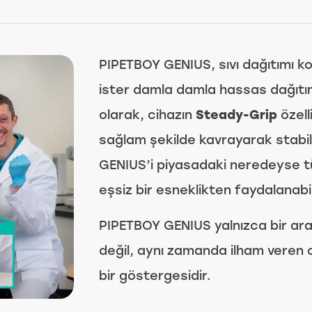
PIPETBOY GENIUS, sıvı dağıtımı k
ister damla damla hassas dağıtım, 
olarak, cihazın
Steady-Grip
özell
sağlam şekilde kavrayarak stabili
GENIUS’i piyasadaki neredeyse tüm
eşsiz bir esneklikten faydalanabil
PIPETBOY GENIUS yalnızca bir araç 
değil, aynı zamanda ilham veren c
bir göstergesidir.