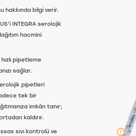
u hakkında bilgi verir.
US’i INTEGRA serolojik
 dağıtım hacmini
 hızlı pipetleme
nızı sağlar.
rolojik pipetleri
adece tek bir
ağıtmanıza imkân tanır;
ortadan kaldırır.
assas sıvı kontrolü ve