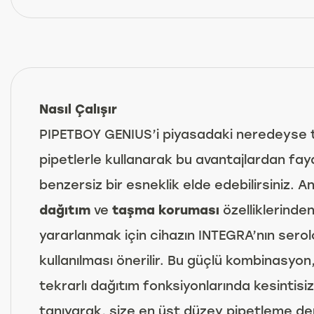
Nasıl Çalışır
PIPETBOY GENIUS’i piyasadaki neredeyse t
pipetlerle kullanarak bu avantajlardan fayd
benzersiz bir esneklik elde edebilirsiniz. 
dağıtım
ve
taşma koruması
özelliklerinde
yararlanmak için cihazın INTEGRA’nın seroloj
kullanılması önerilir. Bu güçlü kombinasy
tekrarlı dağıtım fonksiyonlarında kesintisi
tanıyarak, size en üst düzey pipetleme de