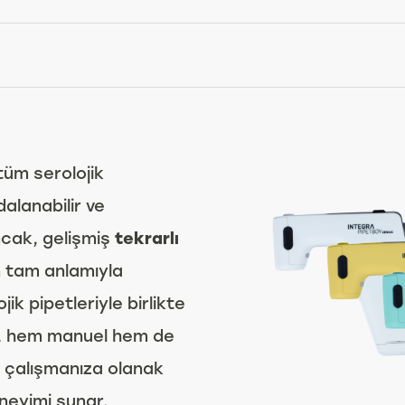
üm serolojik
alanabilir ve
Ancak, gelişmiş
tekrarlı
n tam anlamıyla
ik pipetleriyle birlikte
on, hem manuel hem de
z çalışmanıza olanak
neyimi sunar.