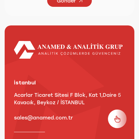
Gönder
İstanbul
A
Acarlar Ticaret Sitesi F Blok, Kat 1,Daire 5
B
Kavacık, Beykoz / İSTANBUL
3
sales@anamed.com.tr
s