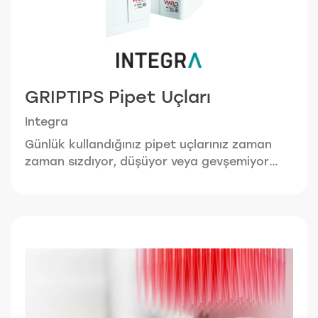
GRIPTIPS Pipet Uçları
Integra
Günlük kullandığınız pipet uçlarınız zaman
zaman sızdıyor, düşüyor veya gevşemiyor
mu? Bu laboratuvarlarda evrensel pipet
uçlarının kullanılmasından kaynaklanan
yaygın bir sorundur. Evrensel pipet uçlarının
sıkıca yerleştirileblmesi için, uçların kenarını
genişleten çekiçleme hareketi yapılması
gerekir. Bu durum pipetlerde sızıntı yapabilir,
hizalanma sorunları oluşturabilir ve hatta
uçların tamamen düşmesine bile neden
olabilir! Bu nedenle INTEGRA pipetleri GripTip