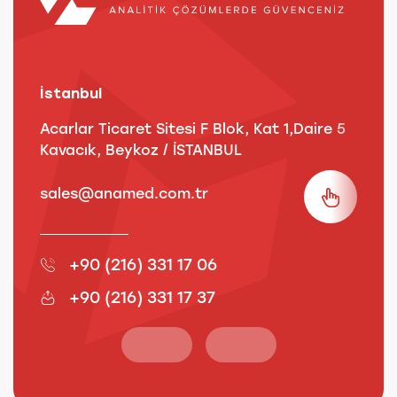
İstanbul
A
Acarlar Ticaret Sitesi F Blok, Kat 1,Daire 5
B
Kavacık, Beykoz / İSTANBUL
3
sales@anamed.com.tr
s
+90 (216) 331 17 06
+90 (216) 331 17 37