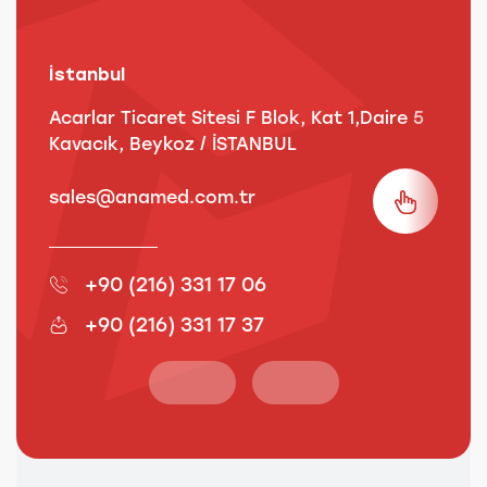
İstanbul
A
Acarlar Ticaret Sitesi F Blok, Kat 1,Daire 5
B
Kavacık, Beykoz / İSTANBUL
3
sales@anamed.com.tr
s
+90 (216) 331 17 06
+90 (216) 331 17 37