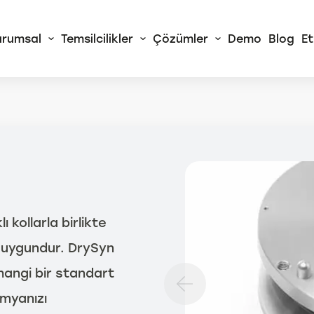
urumsal
Temsilcilikler
Çözümler
Demo
Blog
Et
 Alliance
RA Sürekli Akış
izörleri
rtChem© Tam
atik Yaş Kimya
 kollarla birlikte
izörleri
in uygundur. DrySyn
Tüm AMS Alliance
hangi bir standart
Ürünleri
imyanızı