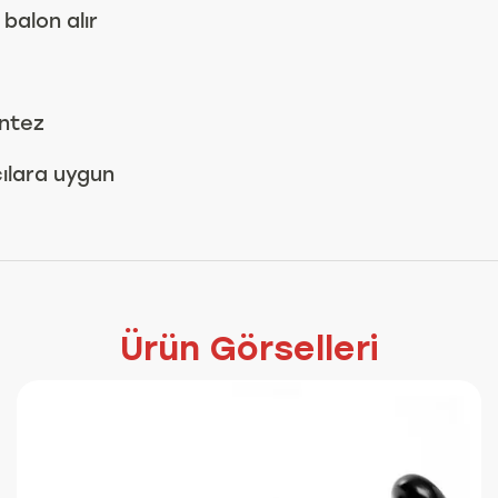
balon alır
entez
cılara uygun
Ürün Görselleri