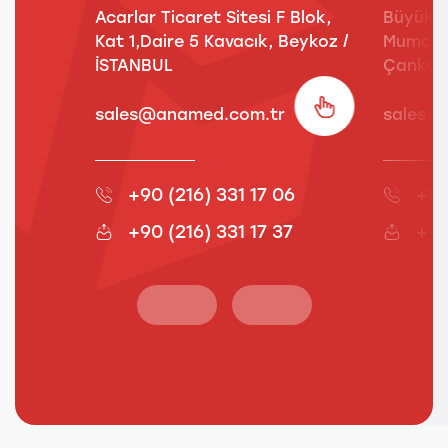
Acarlar Ticaret Sitesi F Blok,
Büyük E
Kat 1,Daire 5 Kavacık, Beykoz /
Mumcu S
İSTANBUL
Çankay
sales@anamed.com.tr
sales.
+90 (216) 331 17 06
+90
+90 (216) 331 17 37
+90