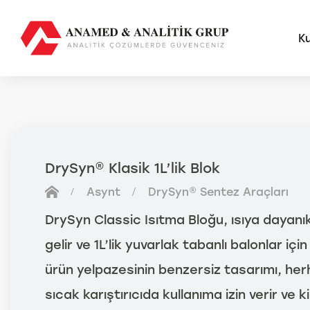
K
AMS
FUTU
DrySyn® Klasik 1L’lik Blok
Anal
Asynt
DrySyn® Sentez Araçları
Sma
Otom
DrySyn Classic Isıtma Bloğu, ısıya dayanıklı
Anal
gelir ve 1L’lik yuvarlak tabanlı balonlar iç
ürün yelpazesinin benzersiz tasarımı, her
sıcak karıştırıcıda kullanıma izin verir ve k