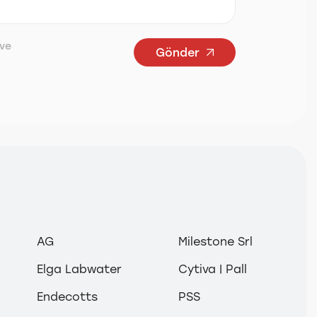
ve
Gönder
AG
Milestone Srl
Elga Labwater
Cytiva | Pall
Endecotts
PSS
Mersin
İstanbul