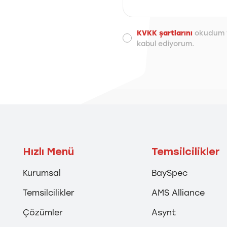
KVKK şartlarını
okudum 
kabul ediyorum.
Hızlı Menü
Temsilcilikler
Kurumsal
BaySpec
Temsilcilikler
AMS Alliance
Çözümler
Asynt
İzmir