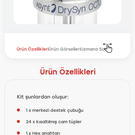
Ürün Özellikleri
Ürün Görselleri
Uzmana Sor
Ürün Özellikleri
Kit şunlardan oluşur:
1 x merkezi destek çubuğu
24 x kısaltılmış cam tüpler
1 x Hex anahtarı