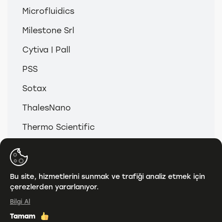
Microfluidics
Milestone Srl
Cytiva | Pall
PSS
Sotax
ThalesNano
Thermo Scientific
© 2026
Anamed & Analitik Grup
Bu site, hizmetlerini sunmak ve trafiği analiz etmek için
çerezlerden yararlanıyor.
KVKK
Bilgi Al
Tamam