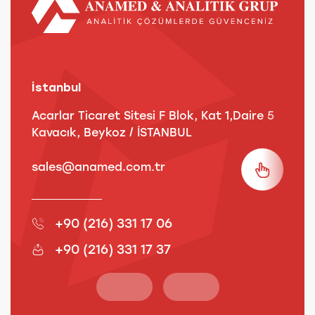
İstanbul
A
Acarlar Ticaret Sitesi F Blok, Kat 1,Daire 5
B
Kavacık, Beykoz / İSTANBUL
3
sales@anamed.com.tr
s
+90 (216) 331 17 06
+90 (216) 331 17 37