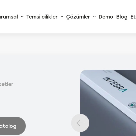
urumsal
Temsilcilikler
Çözümler
Demo
Blog
Et
 Alliance
RA Sürekli Akış
izörleri
petler
rtChem© Tam
atik Yaş Kimya
izörleri
Tüm AMS Alliance
Ürünleri
Katalog