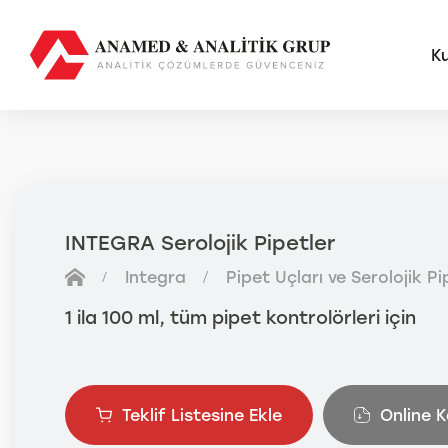
K
AMS
FUTU
INTEGRA Serolojik Pipetler
Anal
Integra
Pipet Uçları ve Serolojik Pi
Sma
Otom
1 ila 100 ml, tüm pipet kontrolörleri için
Anal
Teklif Listesine Ekle
Online 