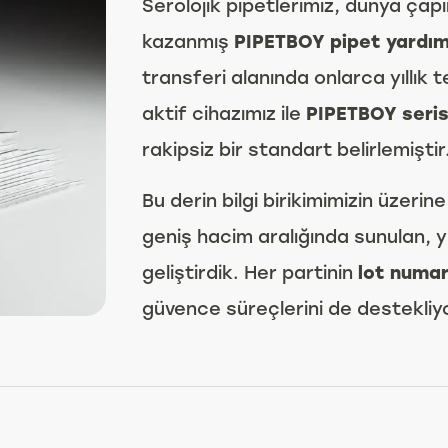
Serolojik pipetlerimiz, dünya çapın
kazanmış
PIPETBOY pipet yardımc
transferi alanında onlarca yıllık
aktif cihazımız ile
PIPETBOY seris
rakipsiz bir standart belirlemiştir
Bu derin bilgi birikimimizin üzeri
geniş hacim aralığında sunulan, yü
geliştirdik. Her partinin
lot numar
güvence süreçlerini de destekliy