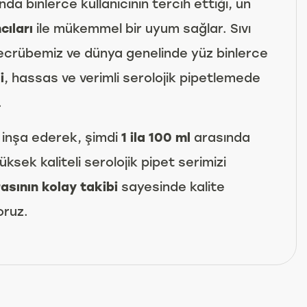
da binlerce kullanıcının tercih ettiği, ün
ıları
ile mükemmel bir uyum sağlar. Sıvı
 tecrübemiz ve dünya genelinde yüz binlerce
i
, hassas ve verimli serolojik pipetlemede
.
ne inşa ederek, şimdi
1 ila 100 ml
arasında
ksek kaliteli serolojik pipet serimizi
asının kolay takibi
sayesinde kalite
oruz.