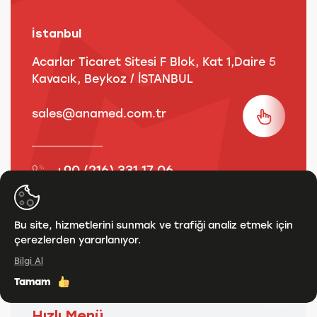
İstanbul
A
Acarlar Ticaret Sitesi F Blok, Kat 1,Daire 5
B
Kavacık, Beykoz / İSTANBUL
3
sales@anamed.com.tr
s
+90 (216) 331 17 06
+90 (216) 331 17 37
Bu site, hizmetlerini sunmak ve trafiği analiz etmek için
çerezlerden yararlanıyor.
Bilgi Al
Tamam
Hızlı Menü