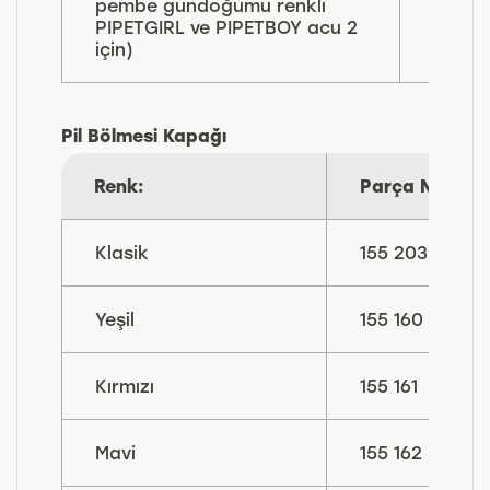
pembe gündoğumu renkli
070
PIPETGIRL ve PIPETBOY acu 2
için)
Pil Bölmesi Kapağı
Renk:
Parça No:
Klasik
155 203
Yeşil
155 160
Kırmızı
155 161
Mavi
155 162