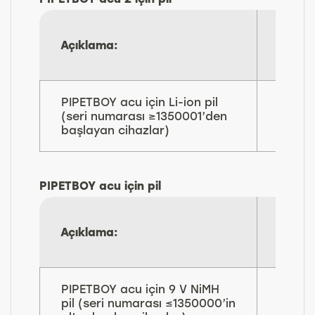
Açıklama:
Parç
No:
PIPETBOY acu için Li-ion pil
155
(seri numarası ≥1350001’den
066
başlayan cihazlar)
PIPETBOY acu için pil
Açıklama:
Parç
No:
PIPETBOY acu için 9 V NiMH
153
pil (seri numarası ≤1350000’in
005