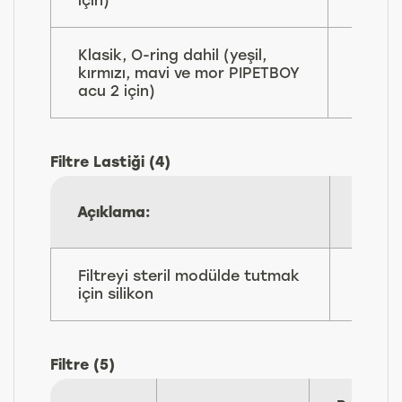
Klasik, O-ring dahil (yeşil,
155
kırmızı, mavi ve mor PIPETBOY
060
acu 2 için)
Filtre Lastiği (4)
Parça
Açıklama:
No:
Filtreyi steril modülde tutmak
153
için silikon
225
Filtre (5)