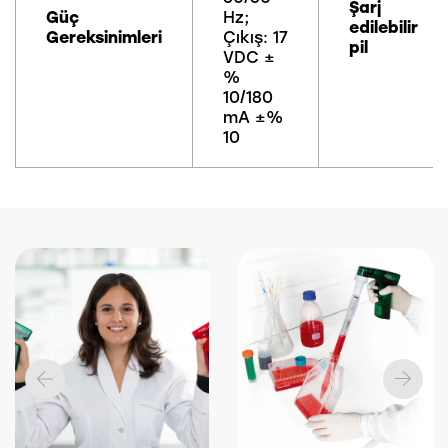
Şarj
Güç
Hz;
edilebilir
Gereksinimleri
Çıkış: 17
pil
VDC ±
%
10/180
mA ±%
10