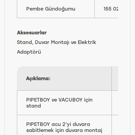
Pembe Gündoğumu
155 024
Aksesuarlar
Stand, Duvar Montajı ve Elektrik
Adaptörü
Parç
Açıklama:
No:
PIPETBOY ve VACUBOY için
155
stand
065
PIPETBOY acu 2’yi duvara
155
sabitlemek için duvara montaj
521