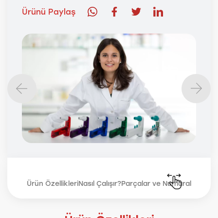
Ürünü Paylaş
Ürün Özellikleri
Nasıl Çalışır?
Parçalar ve Numaralar
Teknik