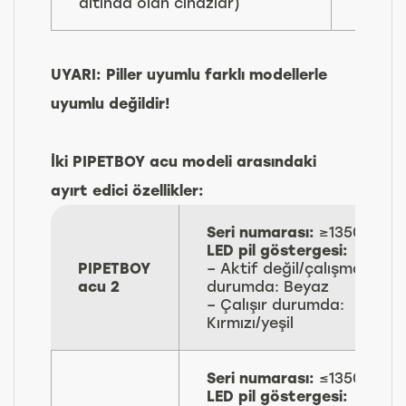
altında olan cihazlar)
UYARI: Piller uyumlu farklı modellerle
uyumlu değildir!
İki PIPETBOY acu modeli arasındaki
ayırt edici özellikler:
Seri numarası:
≥135001
LED pil göstergesi:
PIPETBOY
– Aktif değil/çalışmayan
acu 2
durumda: Beyaz
– Çalışır durumda:
Kırmızı/yeşil
Seri numarası:
≤1350000
LED pil göstergesi: