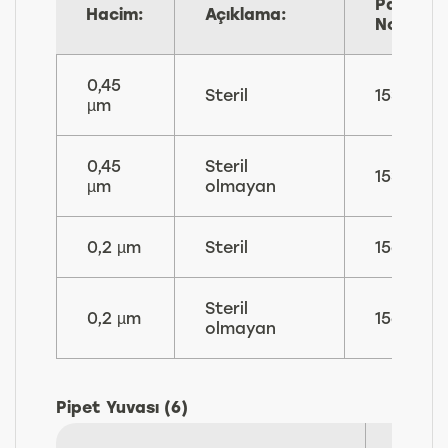
Parça
Hacim:
Açıklama:
No:
0,45
Steril
153 015
µm
0,45
Steril
153 016
µm
olmayan
0,2 µm
Steril
156 608
Steril
0,2 µm
156 607
olmayan
Pipet Yuvası (6)