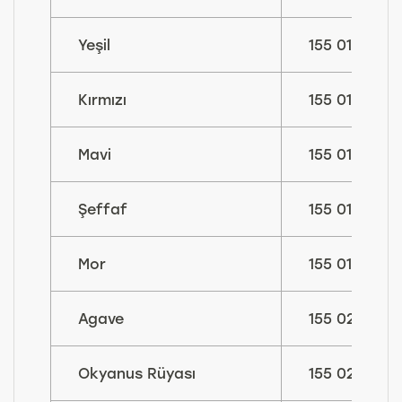
Yeşil
155 015
Kırmızı
155 016
Mavi
155 017
Şeffaf
155 018
Mor
155 019
Agave
155 022
Okyanus Rüyası
155 023