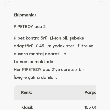
Ekipmanlar
PIPETBOY acu 2
Pipet kontrolörü, Li-Ion pil, şebeke
adaptörü, 0,45 µm yedek steril filtre ve
duvara montaj aparatı ile
tamamlanmaktadır.
Her PIPETBOY acu 2’ye ücretsiz bir
İsviçre çakısı dahildir.
Renk:
Parça No:
Klasik
155 000