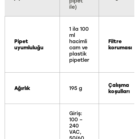
pipet
ile)
1 ila 100
ml
Pipet
hacimli
Filtre
uyumluluğu
cam ve
koruması
plastik
pipetler
Çalışma
Ağırlık
195 g
koşulları
Giriş:
100 –
240
VAC,
50/60