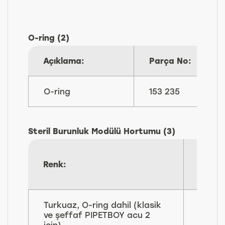
O-ring (2)
Açıklama:
Parça No:
O-ring
153 235
Steril Burunluk Modülü Hortumu (3)
Renk:
Parç
No:
Turkuaz, O-ring dahil (klasik
155
ve şeffaf PIPETBOY acu 2
230
için)