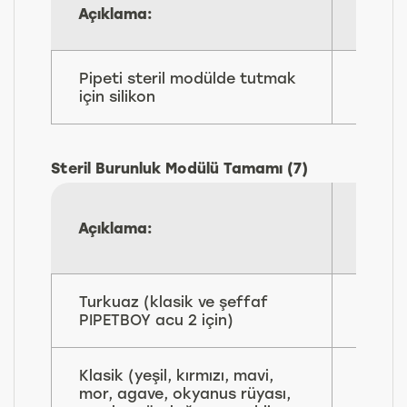
Parça
Açıklama:
No:
Pipeti steril modülde tutmak
151
için silikon
020
Steril Burunluk Modülü Tamamı (7)
Açıklama:
Parç
No:
Turkuaz (klasik ve şeffaf
155
PIPETBOY acu 2 için)
025
Klasik (yeşil, kırmızı, mavi,
mor, agave, okyanus rüyası,
155