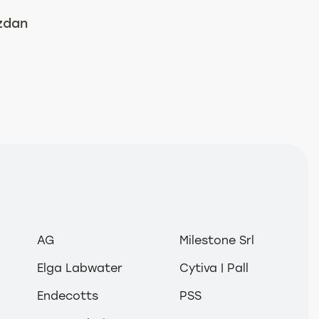
ızdan
AG
Milestone Srl
Elga Labwater
Cytiva | Pall
Endecotts
PSS
Mersin
İstanbul