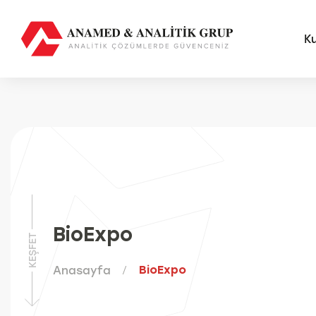
K
AMS
FUTU
Anal
Sma
Otom
BioExpo
Anal
KEŞFET
Anasayfa
BioExpo