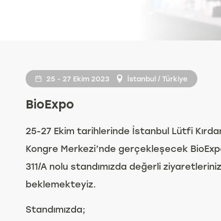
25 - 27 Ekim 2023
İstanbul / Türkiye
BioExpo
25-27 Ekim tarihlerinde İstanbul Lütfi Kırda
Kongre Merkezi’nde gerçekleşecek BioExp
311/A nolu standımızda değerli ziyaretleriniz
beklemekteyiz.
Standımızda;