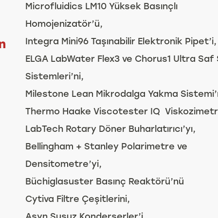
Microfluidics LM10 Yüksek Basınçlı
Homojenizatör’ü,
Integra Mini96 Taşınabilir Elektronik Pipet’i,
ELGA LabWater Flex3 ve Chorus1 Ultra Saf
Sistemleri’ni,
Milestone Lean Mikrodalga Yakma Sistemi’
Thermo Haake Viscotester IQ Viskozimetr
LabTech Rotary Döner Buharlatırıcı’yı,
Bellingham + Stanley Polarimetre ve
Densitometre’yi,
Büchiglasuster Basınç Reaktörü’nü
Cytiva Filtre Çeşitlerini,
Asyn Susuz Konderserler’i,