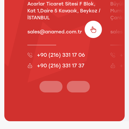
Acarlar Ticaret Sitesi F Blok,
Büyük E
Kat 1,Daire 5 Kavacık, Beykoz /
Mumcu S
İSTANBUL
Çankay
sales@anamed.com.tr
sales.
+90 (216) 331 17 06
+90
+90 (216) 331 17 37
+90