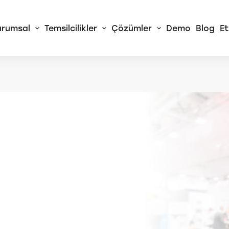
urumsal
Temsilcilikler
Çözümler
Demo
Blog
Et
 Alliance
RA Sürekli Akış
izörleri
rtChem© Tam
atik Yaş Kimya
izörleri
Tüm AMS Alliance
Ürünleri