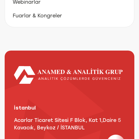
Webinarlar
Fuarlar & Kongreler
İstanbul
A
Acarlar Ticaret Sitesi F Blok, Kat 1,Daire 5
B
Kavacık, Beykoz / İSTANBUL
3