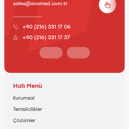
sales@anamed.com.tr
s
+90 (216) 331 17 06
+90 (216) 331 17 37
Hızlı Menü
Kurumsal
Temsilcilikler
Çözümler