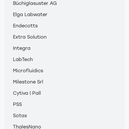
Büchiglasuster AG
Elga Labwater
Endecotts
Extra Solution
Integra
LabTech
Microfluidics
Milestone Srl
Cytiva | Pall
PSS
Sotax
ThalesNano