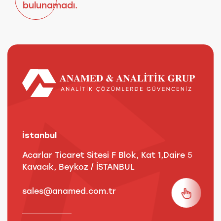
bulunamadı.
İstanbul
A
Acarlar Ticaret Sitesi F Blok, Kat 1,Daire 5
B
Kavacık, Beykoz / İSTANBUL
3
sales@anamed.com.tr
s