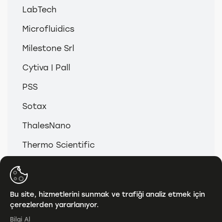
bobinden
LabTech
akan
Microfluidics
etkileşim
odasından
Milestone Srl
çıkar.
Cytiva | Pall
Ürün
ilave
PSS
işlemler
için
Sotax
yeniden
ThalesNano
dolaşıma
sokulabilir
Thermo Scientific
veya
işlemin
bir
© 2026
Anamed & Analitik Grup
sonraki
Bu site, hizmetlerini sunmak ve trafiği analiz etmek için
aşamasına
çerezlerden yararlanıyor.
KVKK
gönderilebilir.
Bilgi Al