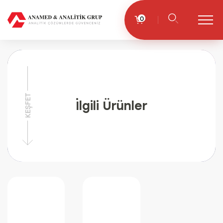
0
KEŞFET
İlgili Ürünler