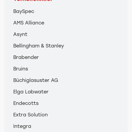
akışı,
yüksek
BaySpec
hızlara
AMS Alliance
ivme
kazandırarak
Asynt
arzulanan
sonuçlara
Bellingham & Stanley
neden
Brabender
olan
yüksek
Bruins
kesilme
Büchiglasuster AG
ve darbe
kuvvetleri
Elga Labwater
oluşturur.
Ürün,
Endecotts
istenen
Extra Solution
sıcaklığa
getiren
Integra
harici bir