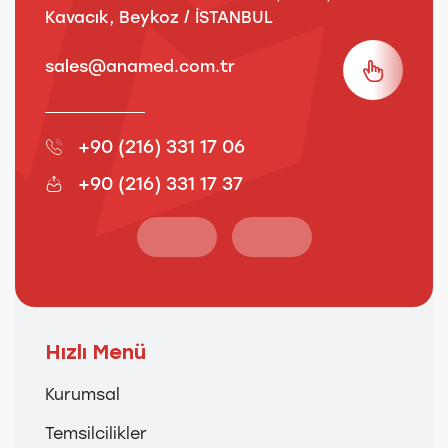
Kavacık, Beykoz / İSTANBUL
3
sales@anamed.com.tr
s
+90 (216) 331 17 06
+90 (216) 331 17 37
Hızlı Menü
Kurumsal
Temsilcilikler