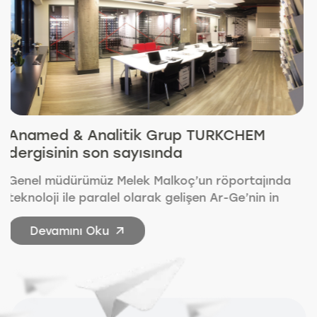
CHEM
2027 yılına kadar Farinograph-
Patent ve marka kurumunda tes
edildi..
ortajında
2027 senesine kadar Farinograf-TS Tü
Ge’nin in
ve marka kurumu tarafından tescil edil
Patent
Devamını Oku