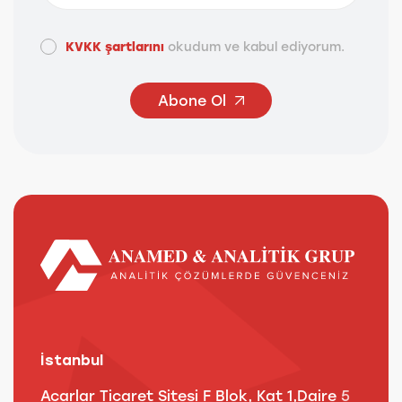
KVKK şartlarını
okudum ve kabul ediyorum.
Abone Ol
İstanbul
A
Acarlar Ticaret Sitesi F Blok, Kat 1,Daire 5
B