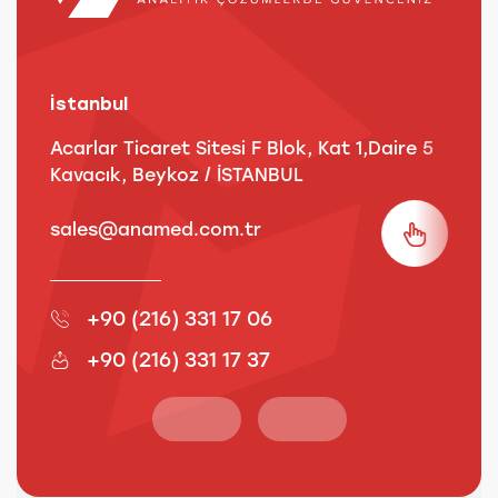
İstanbul
A
Acarlar Ticaret Sitesi F Blok, Kat 1,Daire 5
B
Kavacık, Beykoz / İSTANBUL
3
sales@anamed.com.tr
s
+90 (216) 331 17 06
+90 (216) 331 17 37